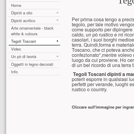
Tego
Home
Dipinti a olio
Per prima cosa tengo a precisa
Dipinti acrilico
tegolo, per tale motivo vengono
Arte ornamentale - black
come supporto per dipingere p
white & colours
caldo, un pò rustico e mi rico
casolari, i suoi borghi medioe
Tegoli Toscani
terra. Quindi,forma e material
Video
Toscano, che ci poteva anche
confezionato",mentre volevo m
Un pò di teoria
luogo da cui proviene. Ho cer
Oggetti in legno decorati
di un bel ricordo di una terra 
Info
Tegoli Toscani dipinti a m
poterli esporre in qualsiasi l
perfetti per verande, luoghi e
rustico o country.
Cliccare sull'immagine per ingra