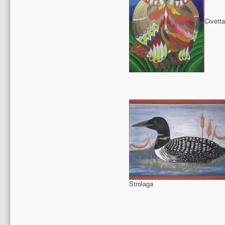
Civett
Strolaga