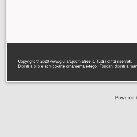
PIÈ DI PAGINA
Copyright © 2026 www.giuliart.joomlafree.it. Tutti i diritti riservati.
Dipinti a olio e acrilico-arte ornamentale-tegoli Toscani dipinti a man
Powered 