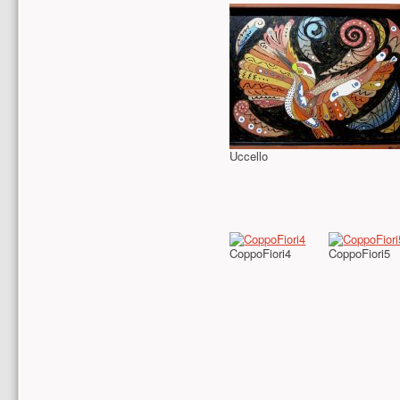
Uccello
CoppoFiori4
CoppoFiori5