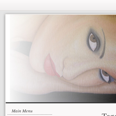
Menu laterale
Contenuto princip
Main Menu